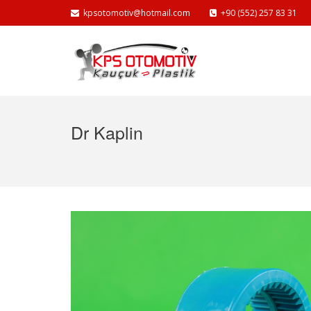
kpsotomotiv@hotmail.com
+90 (552) 257 83 31
Dr Kaplin