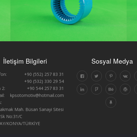
İletişim Bilgileri
Sosyal Medya
fon:
+90 (552) 257 83 31
+90 (532) 330 29 54
 2:
+90 544 257 83 31
il:
kpsotomotiv@hotmail.com
:
Çakmak Mah. Büsan Sanayi Sitesi
 Sk No:31/C
AY/KONYA/TÜRKİYE