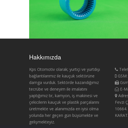
Hakkımızda
Kps Otomotiv olarak; yurtiçi ve yurtdışı
Tele
bağlantılarımız ile kauçuk sektörüne
GSM:
damga vurduk. Sektörde kazandığımız
Gsm
tecrübe ve deneyim ile imalatını
E-Ma
yaptığımız tır, kamyon, iş makinesi ve
Adres
çekicilerin kauçuk ve plastik parçalarını
Fevzi 
üretmekte ve alanımızda en iyisi olma
10664.
yolunda her geçen gün büyümekte ve
KARAT
gelişmekteyiz.