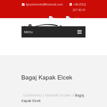
kpsotomotiv@hotmail.com
+90 (552)
257 83 31
Menu
Bagaj Kapak Elcek
Ürünlerimiz
/
Muhtelif Ürünler
/
Bagaj
Kapak Elcek