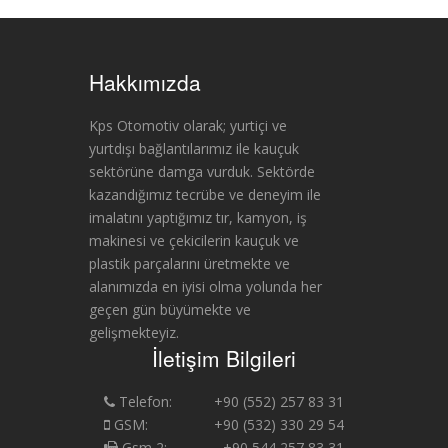
Hakkımızda
Kps Otomotiv olarak; yurtiçi ve
yurtdışı bağlantılarımız ile kauçuk
sektörüne damga vurduk. Sektörde
kazandığımız tecrübe ve deneyim ile
imalatını yaptığımız tır, kamyon, iş
makinesi ve çekicilerin kauçuk ve
plastik parçalarını üretmekte ve
alanımızda en iyisi olma yolunda her
geçen gün büyümekte ve
gelişmekteyiz.
İletişim Bilgileri
Telefon:
+90 (552) 257 83 31
GSM:
+90 (532) 330 29 54
Gsm 2:
+90 544 257 83 31