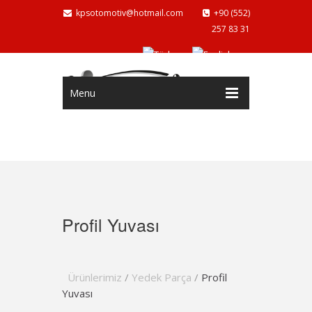
kpsotomotiv@hotmail.com
+90 (552)
257 83 31
Menu
Profil Yuvası
Ürünlerimiz
/
Yedek Parça
/
Profil
Yuvası