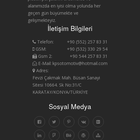
alanımızda en iyisi olma yolunda her
geçen gün büyümekte ve
gelişmekteyiz.
İletişim Bilgileri
Telefon:
+90 (552) 257 83 31
GSM:
+90 (532) 330 29 54
Gsm 2:
+90 544 257 83 31
E-Mail:
kpsotomotiv@hotmail.com
Adres:
Fevzi Çakmak Mah. Büsan Sanayi
Sitesi 10664. Sk No:31/C
KARATAY/KONYA/TÜRKİYE
Sosyal Medya