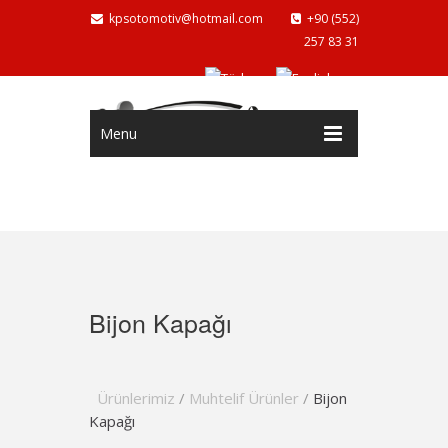
kpsotomotiv@hotmail.com
+90 (552)
257 83 31
Menu
Bijon Kapağı
Ürünlerimiz
/
Muhtelif Ürünler
/
Bijon
Kapağı