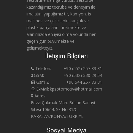
sektörüne damga vurduk. Sektörde
kazandığımız tecrübe ve deneyim ile
imalatını yaptığımız tır, kamyon, iş
makinesi ve çekicilerin kauçuk ve
plastik parçalarını üretmekte ve
alanımızda en iyisi olma yolunda her
geçen gün büyümekte ve
gelişmekteyiz.
İletişim Bilgileri
Telefon:
+90 (552) 257 83 31
GSM:
+90 (532) 330 29 54
Gsm 2:
+90 544 257 83 31
E-Mail:
kpsotomotiv@hotmail.com
Adres:
Fevzi Çakmak Mah. Büsan Sanayi
Sitesi 10664. Sk No:31/C
KARATAY/KONYA/TÜRKİYE
Sosyal Medya