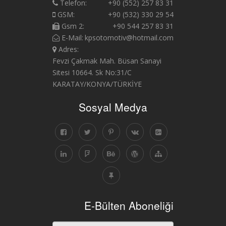
Telefon:
+90 (552) 257 83 31
GSM:
+90 (532) 330 29 54
Gsm 2:
+90 544 257 83 31
E-Mail:
kpsotomotiv@hotmail.com
Adres:
Fevzi Çakmak Mah. Büsan Sanayi
Sitesi 10664. Sk No:31/C
KARATAY/KONYA/TÜRKİYE
Sosyal Medya
E-Bülten Aboneliği