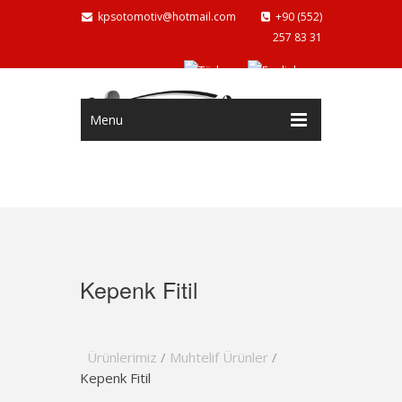
kpsotomotiv@hotmail.com
+90 (552)
257 83 31
Menu
Kepenk Fitil
Ürünlerimiz
/
Muhtelif Ürünler
/
Kepenk Fitil